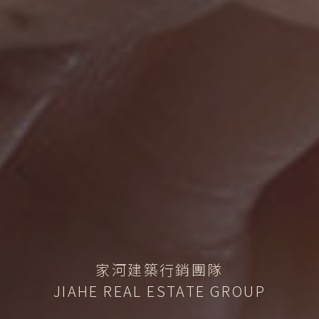
家河建築行銷團隊
JIAHE REAL ESTATE GROUP