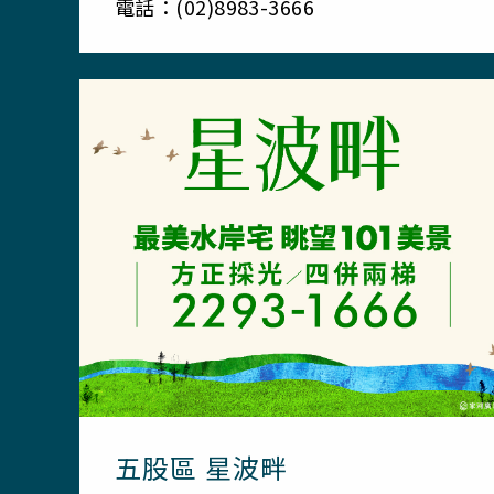
電話：(02)8983-3666
五股區 星波畔