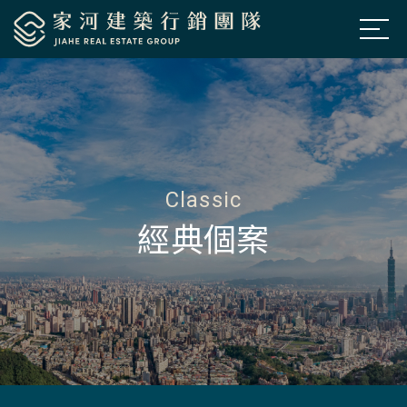
公司簡介
About Us
房市新訊
News
熱銷建案
Projects
Classic
經典個案
經典個案
Classic
聯絡我們
Contacts
預約鑑賞
Appointment