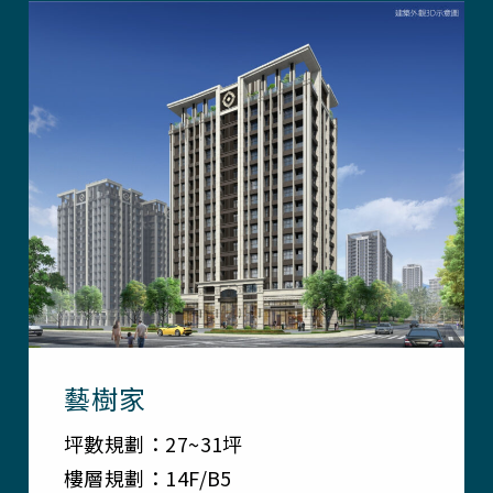
藝樹家
坪數規劃：27~31坪
樓層規劃：14F/B5