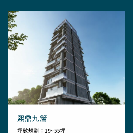
熙鼎九簷
坪數規劃：19~55坪