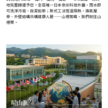
地完整歸還予您。全區唯一日本奈米科技外牆，雨水即
可洗淨污垢、自潔如新；新式工法恆溫隔熱，換氣屋
脊、外壁結構共構健康人居——山裡常晴，我們就往山
裡聚。