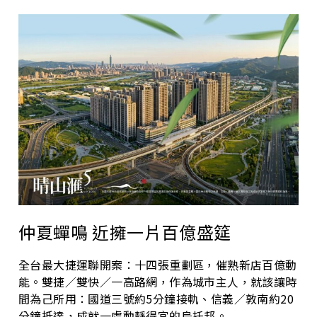
仲夏蟬鳴 近擁一片百億盛筵
全台最大捷運聯開案：十四張重劃區，催熟新店百億動
能。雙捷／雙快／一高路網，作為城市主人，就該讓時
間為己所用：國道三號約5分鐘接軌、信義／敦南約20
分鐘抵達，成就一處動靜得宜的烏托邦。