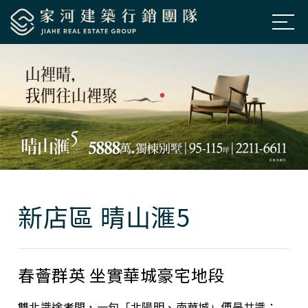
公司簡介
About Us
房市新訊
News
熱銷建案
Projects
經典個案
Classic
新店區 晴山滙5
聯絡我們
Contacts
預約鑑賞
Appointment
春薈群英 坐實華城豪宅地段
雙北識途者間，一句「北陽明、南華城」便是共識：