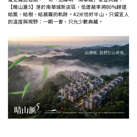
【晴山滙5】落於南華城新店區，低建蔽率將80%歸還
給風、給樹、給晨霧的軌跡。42米恰好半山，只留宜人
的溫度與視野：一期一會，只允少數典藏。