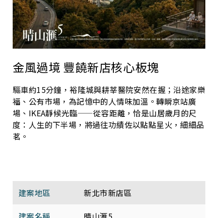
金風過境 豐饒新店核心板塊
驅車約15分鐘，裕隆城與耕莘醫院安然在握；沿途家樂
福、公有市場，為記憶中的人情味加溫。轉瞬京站廣
場、IKEA靜候光臨——從容距離，恰是山居歲月的尺
度：人生的下半場，將過往功績佐以點點星火，細細品
茗。
建案地區
新北市新店區
建案名稱
晴山滙5