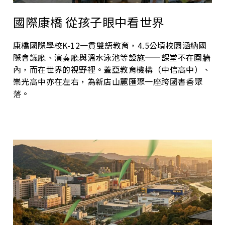
國際康橋 從孩子眼中看世界
康橋國際學校K-12一貫雙語教育，4.5公頃校園涵納國
際會議廳、演奏廳與溫水泳池等設施——課堂不在圍牆
內，而在世界的視野裡。蓋亞教育機構（中信高中）、
崇光高中亦在左右，為新店山麓匯聚一座跨國書香聚
落。