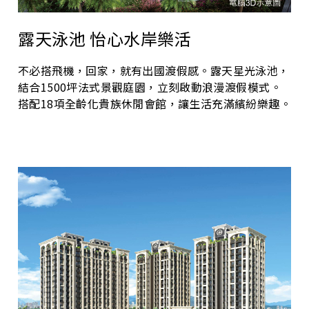
露天泳池 怡心水岸樂活
不必搭飛機，回家，就有出國渡假感。露天星光泳池，
結合1500坪法式景觀庭園，立刻啟動浪漫渡假模式。
搭配18項全齡化貴族休閒會館，讓生活充滿繽紛樂趣。