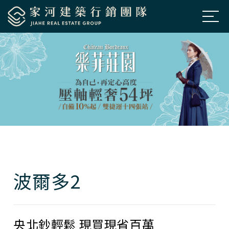
公司簡介
About Us
房市新訊
News
熱銷建案
Projects
經典個案
Classic
聯絡我們
Contacts
波爾多2
預約鑑賞
Appointment
央北鈔輕鬆 現買現省百萬