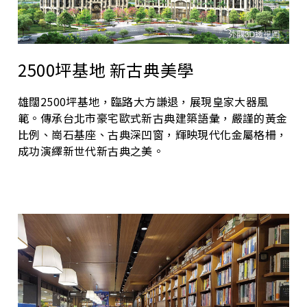
2500坪基地 新古典美學
雄闊2500坪基地，臨路大方謙退，展現皇家大器風
範。傳承台北市豪宅歐式新古典建築語彙，嚴謹的黃金
比例、崗石基座、古典深凹窗，輝映現代化金屬格柵，
成功演繹新世代新古典之美。