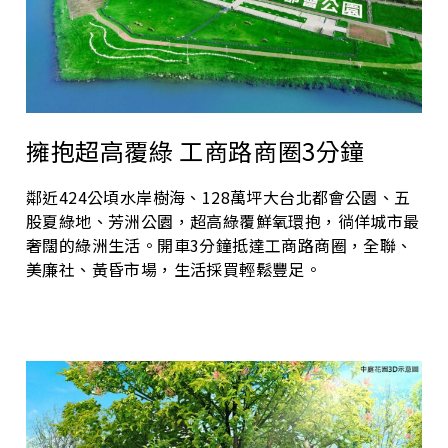
擁抱超高覆綠 工商路商圈3分鐘
鄰近424公頃水岸樹海、128萬坪大台北都會公園、五
股夏綠地、芳洲公園，超高綠覆鮮氧環抱，徜佯城市最
奢闊的綠洲生活。開車3分鐘抵達工商路商圈，全聯、
美廉社、黃昏市場，生活採買輕鬆豐足。