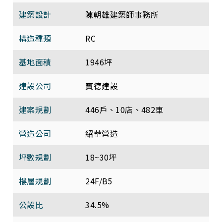
建築設計
陳朝雄建築師事務所
構造種類
RC
基地面積
1946坪
建設公司
寶德建設
建案規劃
446戶、10店、482車
營造公司
紹華營造
坪數規劃
18~30坪
樓層規劃
24F/B5
公設比
34.5%