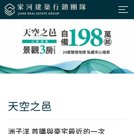
公司簡介
About Us
房市新訊
News
熱銷建案
Projects
經典個案
Classic
聯絡我們
Contacts
天空之邑
預約鑑賞
Appointment
洲子洋 首購與豪宅最近的一次