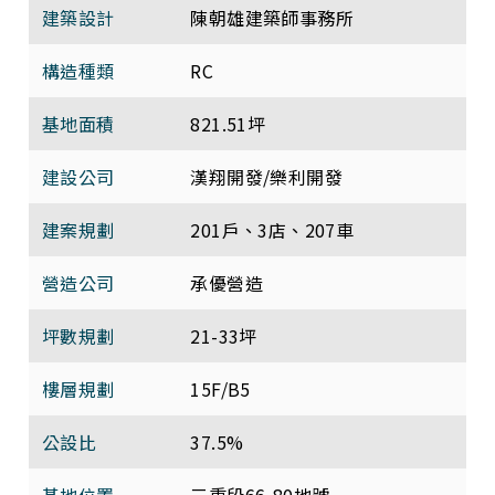
建築設計
陳朝雄建築師事務所
構造種類
RC
基地面積
821.51坪
建設公司
漢翔開發/樂利開發
建案規劃
201戶、3店、207車
營造公司
承優營造
坪數規劃
21-33坪
樓層規劃
15F/B5
公設比
37.5%