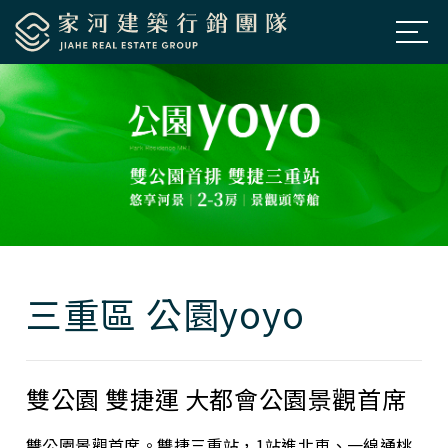
公司簡介
About Us
房市新訊
News
熱銷建案
Projects
經典個案
Classic
三重區 公園yoyo
聯絡我們
Contacts
預約鑑賞
Appointment
雙公園 雙捷運 大都會公園景觀首席
雙公園景觀首席。雙捷三重站，1站進北車、一線通桃