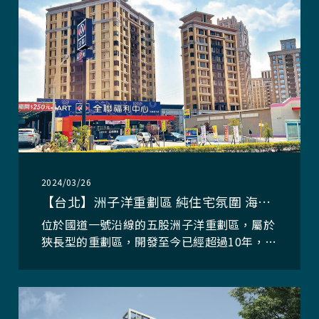
程，帶給居住者細膩且安心無虞的住宅環境，
在
2024/03/26
【台北】洲子洋重劃區 純住宅氛圍 海納雙北輕移民
位於國道一號沿線的五股洲子洋重劃區，屬於
狹長型的重劃區，開發至今已經超過10年，區
內生活機能陸續成形，近年受到房價外溢效
應，成為大台北地區輕移民首選，目前屋齡5
年上下的中古屋還有4字頭，總價1200萬元就
可找到2房含車位產品，廣受首購族青睞