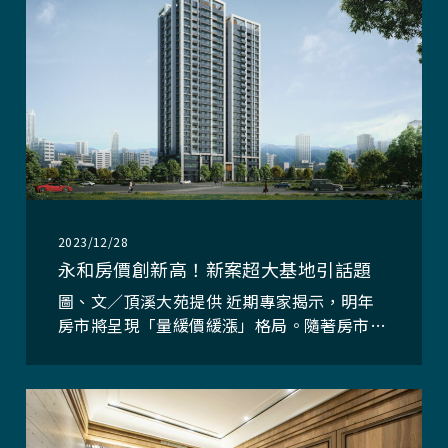
2023/12/28
永和房價創新高！新案超大基地引話題
圖、文／頂溪大苑提供 近期專家揭示，明年
房市將呈現「量緩價緩漲」格局。隨著房市景
氣回溫，專家預測2024年第一、二季房市指
標都將落在綠燈區域，並表示明年發展受多重
變數影響，國內通膨難以降低，房價難有下修
空間。日前就有公開資料顯示，新北永和預