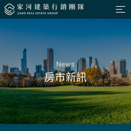
公司簡介
About Us
房市新訊
News
熱銷建案
Projects
News
房市新訊
經典個案
Classic
聯絡我們
Contacts
預約鑑賞
Appointment