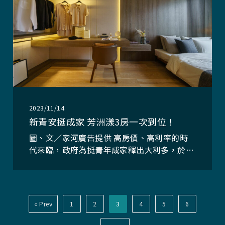
2023/11/14
新青安挺成家 芳洲漾3房一次到位！
圖、文／家河廣告提供 高房價、高利率的時
代來臨，政府為挺青年成家釋出大利多，於
2023年8月1日起，正式啟動「新青年安心成
家房貸」專案！號稱「市場上最優惠房貸」，
祭出貸款額度1000萬元、超低利率，換算下
來前5年利息單月不到1萬5。把租房的
Prev
1
2
3
4
5
6