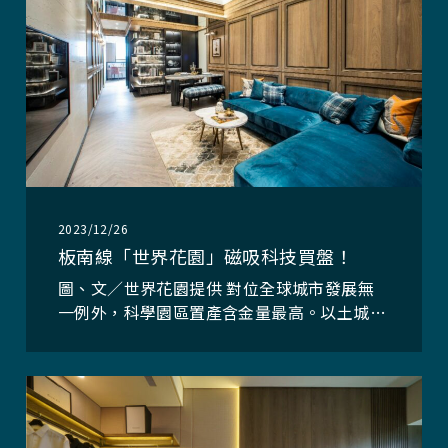
2023/12/26
板南線「世界花園」磁吸科技買盤！
圖、文／世界花園提供 對位全球城市發展無
一例外，科學園區置產含金量最高。以土城海
山新特區為核心，頂埔科技園區、遠東通訊園
區以及中和軟體園區三大科技園區兆元產值聚
落外，長庚醫療園區、司法園區，再加上國泰
人壽、華南金控、長虹建設等民間企業超過4