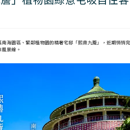
區南海園區、緊鄰植物園的精奢宅邸「熙鼎九簷」，近期悄悄
市風景線。