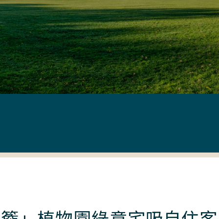
九簷」植物園綠意宅吸自住客