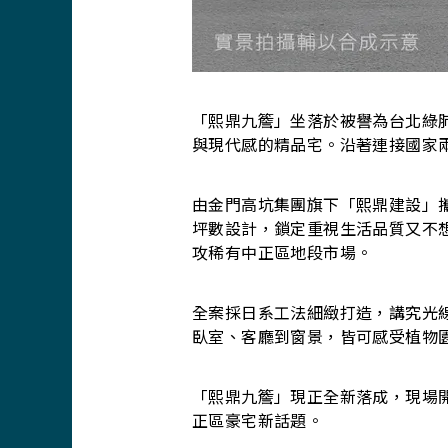
「熙鼎九簷」坐落於被譽為台北綠
與現代感的精品宅。沿著連接國家
由金門高坑集團旗下「熙鼎建設」攜
坪數設計，鎖定重視生活品質又不
攻稀有中正區地段市場。
全案採日系工法細緻打造，講究光
臥室、客廳到窗景，皆可感受植物
「熙鼎九簷」現正全新落成，現場
正區豪宅新話題。