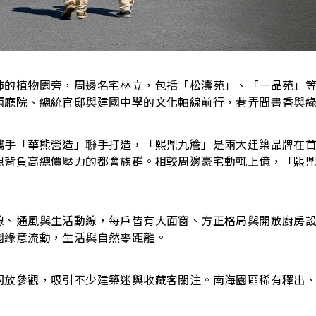
肺的植物園旁，周邊名宅林立，包括「松濤苑」、「一品苑」
兩廳院、總統官邸與建國中學的文化軸線前行，巷弄間書香與
手「華熊營造」聯手打造，「熙鼎九簷」是兩大建築品牌在首都
想背負高總價壓力的都會族群。相較周邊豪宅動輒上億，「熙
線、通風與生活動線，每戶皆有大面窗、方正格局與開放廚房
園綠意流動，生活與自然零距離。
開放參觀，吸引不少建築迷與收藏客關注。南海園區稀有釋出