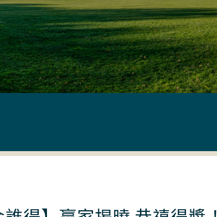
金誰得】贏家揭曉 恭禧得獎