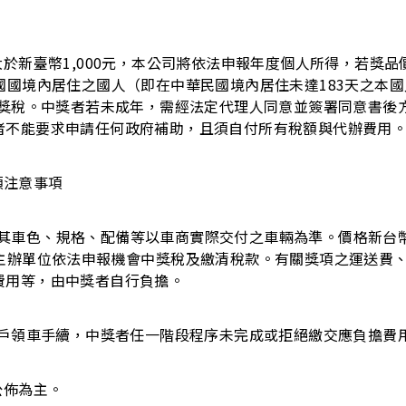
於新臺幣1,000元，本公司將依法申報年度個人所得，若獎品價
國國境內居住之國人（即在中華民國境內居住未達183天之本
中獎稅。中獎者若未成年，需經法定代理人同意並簽署同意書後方
者不能要求申請任何政府補助，且須自付所有稅額與代辦費用
項兌領注意事項
IC」乙輛，其車色、規格、配備等以車商實際交付之車輛為準。價格新台
由主辦單位依法申報機會中獎稅及繳清稅款。有關獎項之運送費
費用等，由中獎者自行負擔。
過戶領車手續，中獎者任一階段程序未完成或拒絕繳交應負擔費
公佈為主。