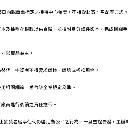
15日內親自至指定之接待中心領獎，不接受郵寄、宅配等方式
件正本及抽獎存根聯以供查驗，並檢附身分證件影本，完成相關
尺寸以實品為主。
品替代，中獎者不得要求轉換、轉讓或折換現金。
使用相關細節，悉依該企業規定為準。
原廠商進行後續之責任擔保。
禁止抽獎者從事任何影響活動公平之行為，一旦查證告發，主辦