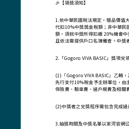
🎉【領獎須知】
1.依中華民國稅法規定，贈品價值大
代扣10%中獎獎金稅額；非中華民
額，須就中獎所得扣繳 20%機會
且依法需提供戶口名簿備查。中獎
2.「Gogoro VIVA BASIC」獎
(1)「Gogoro VIVA BAS
先行支付10%稅金予主辦單位，
保險費、驗車費、過戶規費及相關
(2)中獎者之兌獎程序需包含完成
3.抽獎時間及中獎名單以家河官網