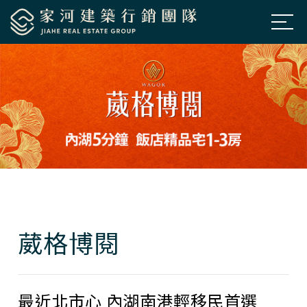
公司簡介
About Us
房市新訊
News
熱銷建案
Projects
經典個案
Classic
聯絡我們
Contacts
葳格博閱
預約鑑賞
Appointment
最近北市心 內湖南港輕移民首選