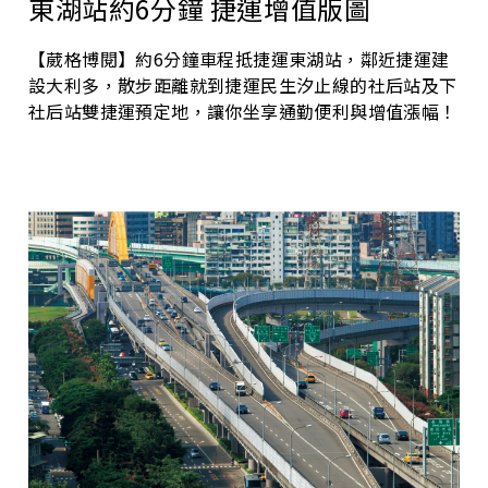
東湖站約6分鐘 捷運增值版圖
【葳格博閱】約6分鐘車程抵捷運東湖站，鄰近捷運建
設大利多，散步距離就到捷運民生汐止線的社后站及下
社后站雙捷運預定地，讓你坐享通勤便利與增值漲幅！